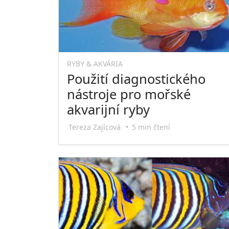
RYBY & AKVÁRIA
Použití diagnostického
nástroje pro mořské
akvarijní ryby
Tereza Zajícová
•
5 min čtení