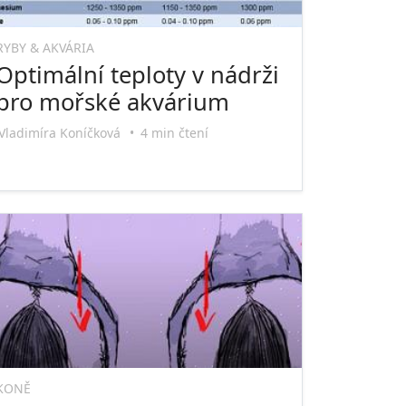
RYBY & AKVÁRIA
Optimální teploty v nádrži
pro mořské akvárium
Vladimíra Koníčková
•
4 min čtení
KONĚ