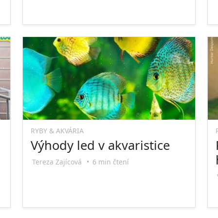
RYBY & AKVÁRIA
Výhody led v akvaristice
Tereza Zajícová
•
6 min čtení