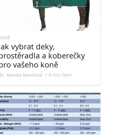
KONĚ
Jak vybrat deky,
prostěradla a koberečky
pro vašeho koně
Bc. Monika Marešová
•
6 min čtení