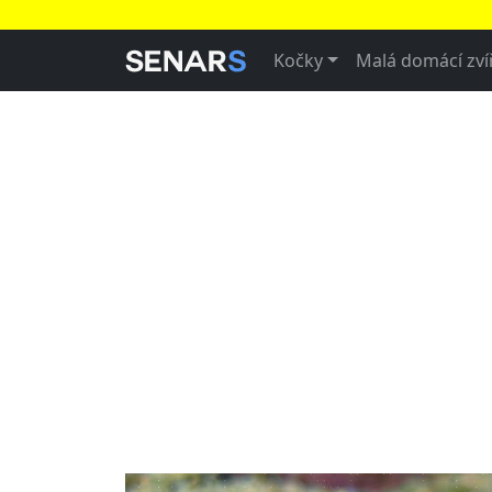
Kočky
Malá domácí zví