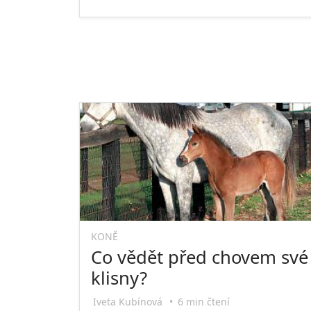
KONĚ
Co vědět před chovem své
klisny?
Iveta Kubínová
•
6 min čtení