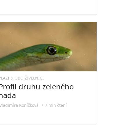
PLAZI & OBOJŽIVELNÍCI
Profil druhu zeleného
hada
Vladimíra Koníčková
•
7 min čtení