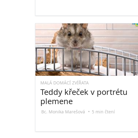
MALÁ DOMÁCÍ ZVÍŘATA
Teddy křeček v portrétu
plemene
Bc. Monika Marešová
•
5 min čtení