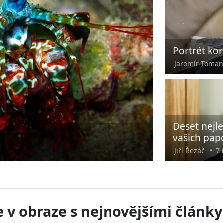
Portrét kor
Jaromír Toman
Deset nejl
vašich pap
Jiří Řezáč
•
7 
 v obraze s nejnovějšími články