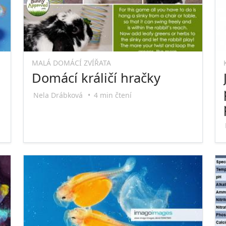
MALÁ DOMÁCÍ ZVÍŘATA
Domácí králičí hračky
Nela Drábková
•
4 min čtení