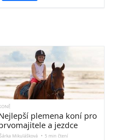
KONĚ
Nejlepší plemena koní pro
prvomajitele a jezdce
Šárka Mikulášková
•
5 min čtení