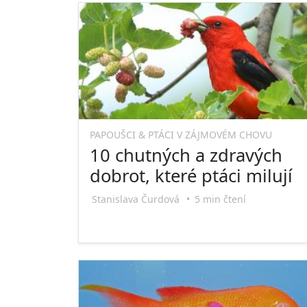
PAPOUŠCI & PTÁCI V ZÁJMOVÉM CHOVU
10 chutných a zdravých
dobrot, které ptáci milují
Stanislava Čurdová
•
5 min čtení