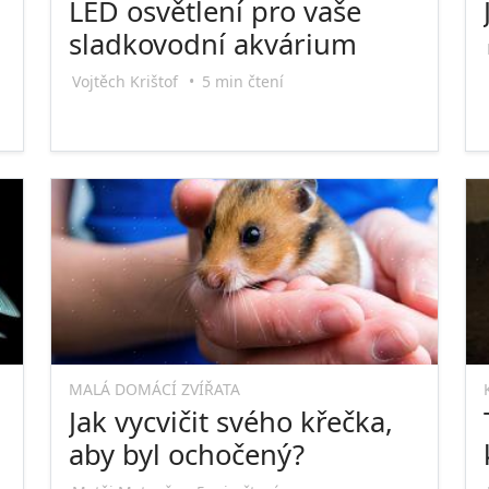
LED osvětlení pro vaše
sladkovodní akvárium
Vojtěch Krištof
•
5 min čtení
MALÁ DOMÁCÍ ZVÍŘATA
Jak vycvičit svého křečka,
aby byl ochočený?