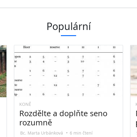
Populární
KONĚ
Rozdělte a doplňte seno
rozumně
Bc. Marta Urbánková
•
6 min čtení