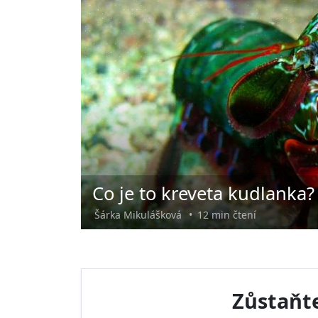
Co je to kreveta kudlanka?
Šárka Mikulášková
•
12 min čtení
Zůstaňte