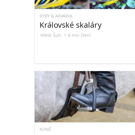
RYBY & AKVÁRIA
Královské skaláry
Viktor Šulc
•
6 min čtení
KONĚ