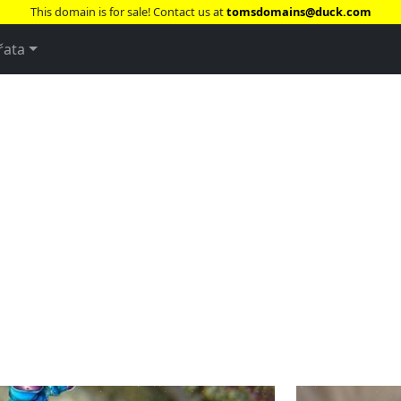
This domain is for sale! Contact us at
tomsdomains@duck.com
řata