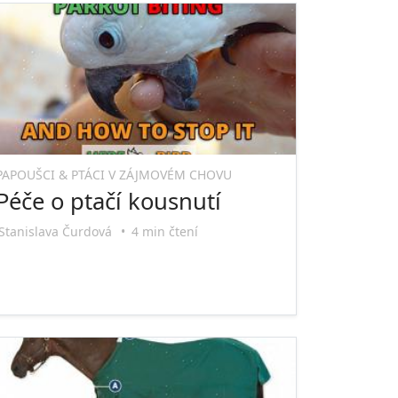
PAPOUŠCI & PTÁCI V ZÁJMOVÉM CHOVU
Péče o ptačí kousnutí
Stanislava Čurdová
•
4 min čtení