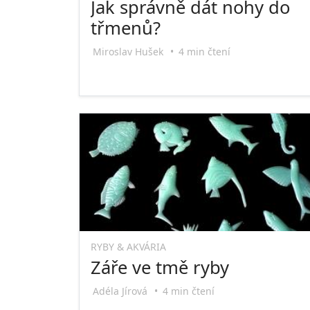
Jak správně dát nohy do
třmenů?
Miroslav Hušek
•
4 min čtení
RYBY & AKVÁRIA
Záře ve tmě ryby
Adéla Jírová
•
4 min čtení