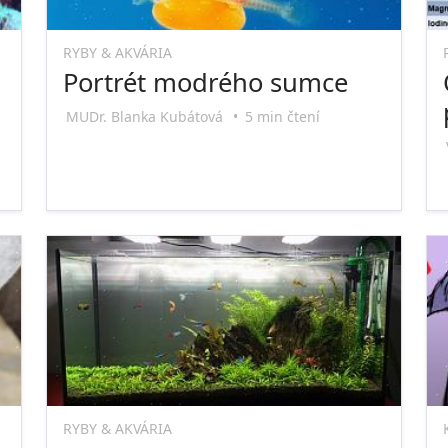
RYBY & AKVÁRIA
Portrét modrého sumce
MUDr. Blanka Kubátová
•
5 min čtení
RYBY & AKVÁRIA