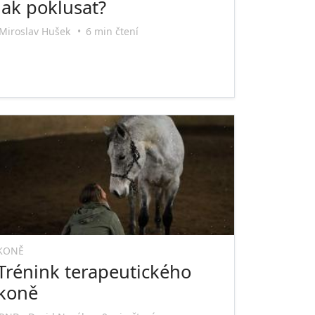
Jak poklusat?
Miroslav Hušek
•
6 min čtení
KONĚ
Trénink terapeutického
koně