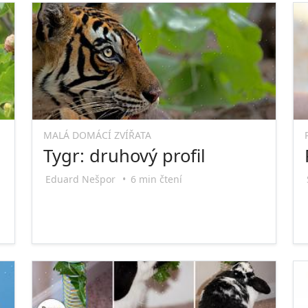
MALÁ DOMÁCÍ ZVÍŘATA
Tygr: druhový profil
Eduard Nešpor
•
6 min čtení