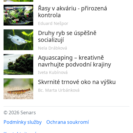
Řasy v akváriu - přirozená
kontrola
Eduard Nešpor
Druhy ryb se úspěšně
socializují
Nela Drábková
Aquascaping – kreativně
navrhujte podvodní krajiny
Iveta Kubínová
Skvrnité trnové oko na výšku
Bc. Marta Urbánková
© 2026 Senars
Podmínky služby
Ochrana soukromí