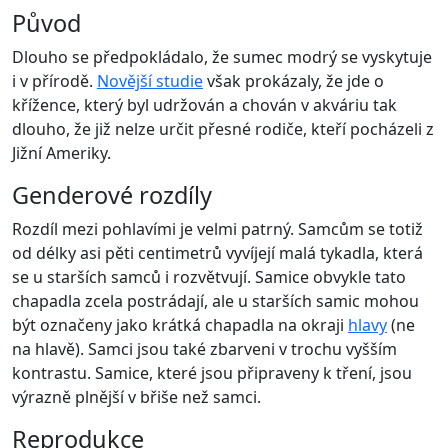
Původ
Dlouho se předpokládalo, že sumec modrý se vyskytuje
i v přírodě.
Novější studie
však prokázaly, že jde o
křížence, který byl udržován a chován v akváriu tak
dlouho, že již nelze určit přesné rodiče, kteří pocházeli z
Jižní Ameriky.
Genderové rozdíly
Rozdíl mezi pohlavími je velmi patrný. Samcům se totiž
od délky asi pěti centimetrů vyvíjejí malá tykadla, která
se u starších samců i rozvětvují. Samice obvykle tato
chapadla zcela postrádají, ale u starších samic mohou
být označeny jako krátká chapadla na okraji
hlavy
(ne
na hlavě). Samci jsou také zbarveni v trochu vyšším
kontrastu. Samice, které jsou připraveny k tření, jsou
výrazně plnější v břiše než samci.
Reprodukce