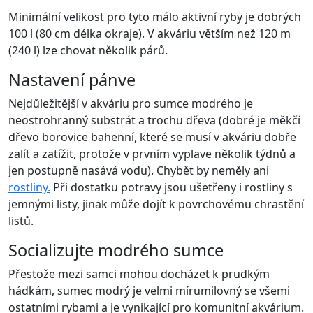
Minimální velikost pro tyto málo aktivní ryby je dobrých
100 l (80 cm délka okraje). V akváriu větším než 120 m
(240 l) lze chovat několik párů.
Nastavení pánve
Nejdůležitější v akváriu pro sumce modrého je
neostrohranný substrát a trochu dřeva (dobré je měkčí
dřevo borovice bahenní, které se musí v akváriu dobře
zalít a zatížit, protože v prvním vyplave několik týdnů a
jen postupně nasává vodu). Chybět by neměly ani
rostliny.
Při dostatku potravy jsou ušetřeny i rostliny s
jemnými listy, jinak může dojít k povrchovému chrastění
listů.
Socializujte modrého sumce
Přestože mezi samci mohou docházet k prudkým
hádkám, sumec modrý je velmi mírumilovný se všemi
ostatními rybami a je vynikající pro komunitní akvárium.