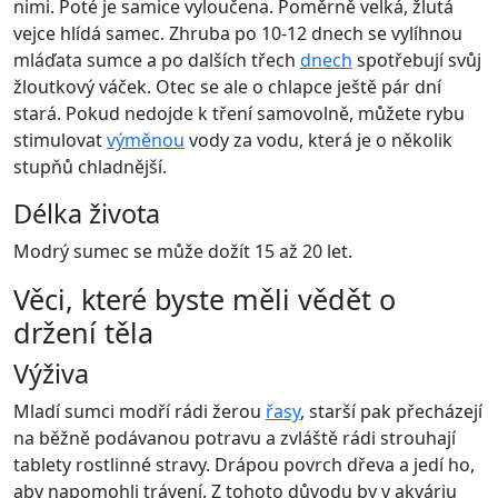
nimi. Poté je samice vyloučena. Poměrně velká, žlutá
vejce hlídá samec. Zhruba po 10-12 dnech se vylíhnou
mláďata sumce a po dalších třech
dnech
spotřebují svůj
žloutkový váček. Otec se ale o chlapce ještě pár dní
stará. Pokud nedojde k tření samovolně, můžete rybu
stimulovat
výměnou
vody za vodu, která je o několik
stupňů chladnější.
Délka života
Modrý sumec se může dožít 15 až 20 let.
Věci, které byste měli vědět o
držení těla
Výživa
Mladí sumci modří rádi žerou
řasy
, starší pak přecházejí
na běžně podávanou potravu a zvláště rádi strouhají
tablety rostlinné stravy. Drápou povrch dřeva a jedí ho,
aby napomohli trávení. Z tohoto důvodu by v akváriu