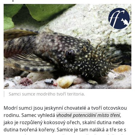
Samci sumce modrého tvoří teritoria.
Modrí sumci jsou jeskynní chovatelé a tvoří otcovskou
rodinu. Samec vyhledá
vhodné potenciální místo tření
,
jako je rozpůlený kokosový ořech, skalní dutina nebo
dutina tvořená kořeny. Samice je tam naláká a tře se s