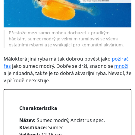
Přestože mezi samci mohou docházet k prudkým
hádkám, sumec modrý je velmi mírumilovný se všemi
ostatními rybami a je vynikající pro komunitní akvárium.
Málokterá jiná ryba má tak dobrou pověst jako
požírač
řas
jako sumec modrý. Dobře se drží, snadno se
množí
a je nápadná, takže je to dobrá akvarijní ryba. Nevadí, že
v přírodě neexistuje.
Charakteristika
Název:
Sumec modrý, Ancistrus spec.
Klasifikace:
Sumec
Velikost:
12-15 cm