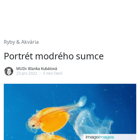
Ryby & Akvária
Portrét modrého sumce
MUDr. Blanka Kubátová
23 pro 2022
•
5 min čtení