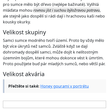
pro sumce mělo být dřevo (nejlépe bažinaté). Vylíhlá
mláďata mohou
rovnou jíst i suchou býložravou potravu
,
ale stejně jako dospělí si rádi dají i hrachovou kaši nebo
kousky okurky.
Velikost skupiny
Samci sumce modrého tvoří území. Proto by vždy mělo
být více úkrytů než samců. Zvláště když se dají
dohromady dospělí samci, může dojít k nelítostným
územním bojům, které mohou dokonce vést k úmrtím.
Proto použijete buď pár mladých sumců, nebo větší pár.
Velikost akvária
Přečtěte si také:
Honey gourami v portrétu