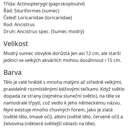
Třída: Actinopterygii (paprskoploutví)
Řád: Siluriformes (sumec)
Čeleď: Loricariidae (loricariidae)
Rod: Ancistrus
Druh: Ancistrus spec. (Sumec modrý)
Velikost
Modrý sumec obvykle dorůstá jen asi 12 cm, ale starší
jedinci ve velkých akváriích mohou dosáhnout i 15 cm.
Barva
Tělo je celé hnědé s mnoha malými až středně velkými,
pravidelně rozmístěnými béžovými tečkami. Když světlo
dopadá ze strany (zejména sluneční světlo), na těle se
namodralé třpytí, což vedlo k jeho německému názvu.
Nyní existuje mnoho chovných forem, jako je zlatá
(světlé tělo, tmavé oči), albíni (světlé tělo, červené oči) a
želvovina (některé světlejší oblasti na těle).