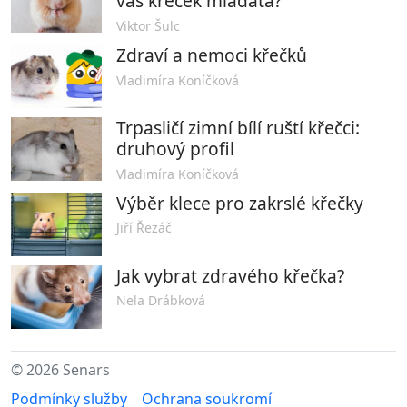
váš křeček mláďata?
Viktor Šulc
Zdraví a nemoci křečků
Vladimíra Koníčková
Trpasličí zimní bílí ruští křečci:
druhový profil
Vladimíra Koníčková
Výběr klece pro zakrslé křečky
Jiří Řezáč
Jak vybrat zdravého křečka?
Nela Drábková
© 2026 Senars
Podmínky služby
Ochrana soukromí