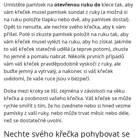
Umístěte pamlsek na
otevřenou ruku do
klece tak, aby
vám křeček musel pamlsek sundat z ruky (a možná si
na ruku položte tlapku nebo dvě, aby pamlsek dostal).
Opět to nenuťte, ale nechte svého křečka, aby k vám
přišel. Poté si zkuste pamlsek položit na ruku tak, aby
vám křeček musel vylézt na ruku, aby ho získal. Jakmile
to váš křeček statečně udělá (a teprve potom), zkuste
ho jemně a pomalu nabrat. Několik prvních případů
vám váš křeček pravděpodobně vyskočí z ruky, ale
buďte jemný a vytrvalý, a nakonec si váš křeček
uvědomí, že vaše ruce jsou v bezpečí.
Doba mezi kroky se liší, zejména v závislosti na věku
křečka a osobnosti vašeho křečka. Váš křeček se může
rychle smířit s tím, že ho zvednete nebo si hned vezme
pamlsky z vaší ruky, nebo může trvat měsíc nebo déle,
než se dostatečně uvolní.
Nechte svého křečka pohybovat se