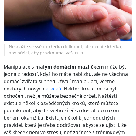
Nesnažte se svého křečka dotknout, ale nechte křečka,
aby přišel, aby prozkoumal vaši ruku.
Manipulace s
malým domácím mazlíčkem
může být
jedna z radostí, když ho máte nablízku, ale ne všechna
domácí zvířata si hned užívají manipulaci, včetně
některých nových
křečků
. Někteří křečci musí být
ochočení, než je můžete bezpečně držet. Naštěstí
existuje několik osvědčených kroků, které můžete
podniknout, abyste svého křečka dostali do rukou
během okamžiku. Existuje několik jednoduchých
pravidel, která je třeba dodržovat, abyste se ujistili, že
váš křeček není ve stresu, než začnete s tréninkovým