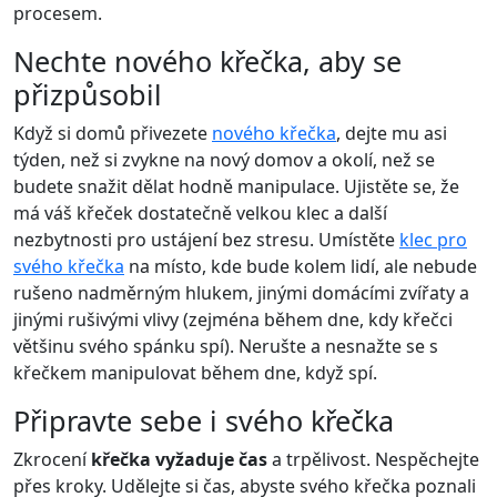
procesem.
Nechte nového křečka, aby se
přizpůsobil
Když si domů přivezete
nového křečka
, dejte mu asi
týden, než si zvykne na nový domov a okolí, než se
budete snažit dělat hodně manipulace. Ujistěte se, že
má váš křeček dostatečně velkou klec a další
nezbytnosti pro ustájení bez stresu. Umístěte
klec pro
svého křečka
na místo, kde bude kolem lidí, ale nebude
rušeno nadměrným hlukem, jinými domácími zvířaty a
jinými rušivými vlivy (zejména během dne, kdy křečci
většinu svého spánku spí). Nerušte a nesnažte se s
křečkem manipulovat během dne, když spí.
Připravte sebe i svého křečka
Zkrocení
křečka vyžaduje čas
a trpělivost. Nespěchejte
přes kroky. Udělejte si čas, abyste svého křečka poznali