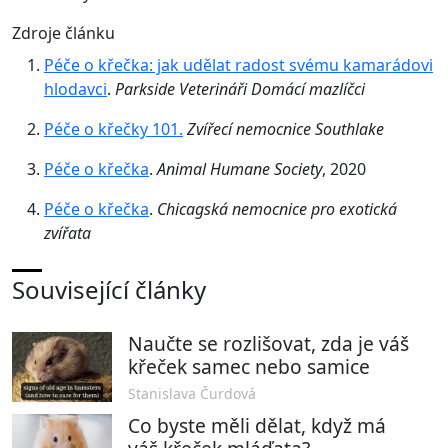
Zdroje článku
Péče o křečka: jak udělat radost svému kamarádovi
hlodavci
.
Parkside Veterináři Domácí mazlíčci
Péče o křečky 101.
Zvířecí nemocnice Southlake
Péče o křečka
.
Animal Humane Society
, 2020
Péče o křečka
.
Chicagská nemocnice pro exotická
zvířata
Související články
Naučte se rozlišovat, zda je váš
křeček samec nebo samice
Stanislava Čurdová
Co byste měli dělat, když má