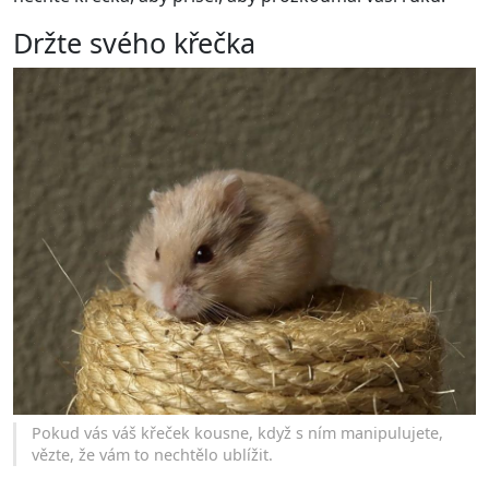
Držte svého křečka
Pokud vás váš křeček kousne, když s ním manipulujete,
vězte, že vám to nechtělo ublížit.