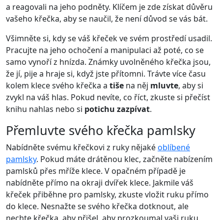
a reagovali na jeho podněty. Klíčem je zde získat důvěru
vašeho křečka, aby se naučil, že není důvod se vás bát.
Všimněte si, kdy se váš křeček ve svém prostředí usadil.
Pracujte na jeho ochočení a manipulaci až poté, co se
samo vynoří z hnízda. Známky uvolněného křečka jsou,
že jí, pije a hraje si, když jste přítomni. Trávte více času
kolem klece svého křečka a
tiše
na něj
mluvte
, aby si
zvykl na váš hlas. Pokud nevíte, co říct, zkuste si přečíst
knihu nahlas nebo si
potichu zazpívat
.
Přemluvte svého křečka pamlsky
Nabídněte svému křečkovi z ruky nějaké
oblíbené
pamlsky
. Pokud máte drátěnou klec, začněte nabízením
pamlsků přes mříže klece. V opačném případě je
nabídněte přímo na okraji dvířek klece. Jakmile váš
křeček přiběhne pro pamlsky, zkuste vložit ruku přímo
do klece. Nesnažte se svého křečka dotknout, ale
nechte křečka, aby přišel, aby prozkoumal vaši ruku.