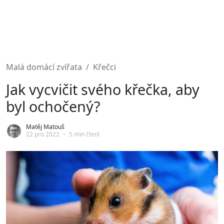
Malá domácí zvířata
Křečci
Jak vycvičit svého křečka, aby
byl ochočený?
Matěj Matouš
22 pro 2022
•
5 min čtení