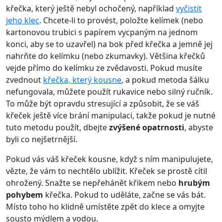
křečka, který ještě nebyl ochočený, například
vyčistit
jeho klec
. Chcete-li to provést, položte kelímek (nebo
kartonovou trubici s papírem vycpaným na jednom
konci, aby se to uzavřel) na bok před křečka a jemně jej
nahrňte do kelímku (nebo zkumavky). Většina křečků
vejde přímo do kelímku ze zvědavosti. Pokud musíte
zvednout
křečka, který kousne
, a pokud metoda šálku
nefungovala, můžete použít rukavice nebo silný ručník.
To může být opravdu stresující a způsobit, že se váš
křeček ještě více brání manipulaci, takže pokud je nutné
tuto metodu použít, dbejte
zvýšené opatrnosti
, abyste
byli co nejšetrnější.
Pokud vás váš křeček kousne, když s ním manipulujete,
vězte, že vám to nechtělo ublížit. Křeček se prostě cítil
ohrožený. Snažte se nepřehánět křikem nebo
hrubým
pohybem
křečka. Pokud to uděláte, začne se vás bát.
Místo toho ho klidně umístěte zpět do klece a omyjte
sousto mýdlem a vodou.