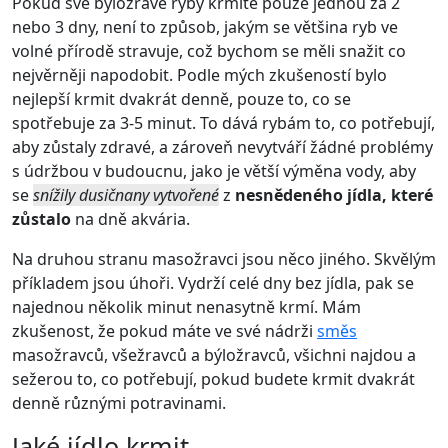
Pokud své býložravé ryby krmíte pouze jednou za 2
nebo 3 dny, není to způsob, jakým se většina ryb ve
volné přírodě stravuje, což bychom se měli snažit co
nejvěrněji napodobit. Podle mých zkušeností bylo
nejlepší krmit dvakrát denně, pouze to, co se
spotřebuje za 3-5 minut. To dává rybám to, co potřebují,
aby zůstaly zdravé, a zároveň nevytváří žádné problémy
s údržbou v budoucnu, jako je větší výměna vody, aby
se
snížily dusičnany vytvořené
z
nesnědeného jídla, které
zůstalo
na dně akvária.
Na druhou stranu masožravci jsou něco jiného. Skvělým
příkladem jsou úhoři. Vydrží celé dny bez jídla, pak se
najednou několik minut nenasytně krmí. Mám
zkušenost, že pokud máte ve své nádrži
směs
masožravců, všežravců a býložravců, všichni najdou a
sežerou to, co potřebují, pokud budete krmit dvakrát
denně různými potravinami.
Jaké jídlo krmit