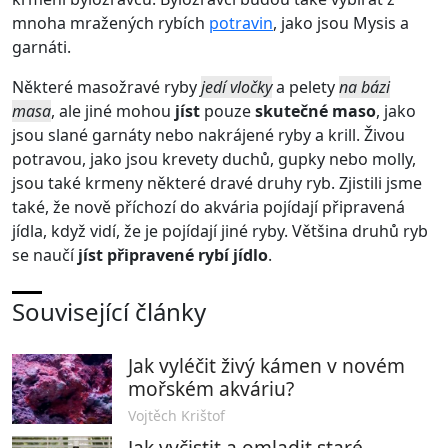
mnoha mražených rybích
potravin
, jako jsou Mysis a
garnáti.
Některé masožravé ryby
jedí vločky
a pelety
na bázi
masa
, ale jiné mohou
jíst
pouze
skutečné maso
, jako
jsou slané garnáty nebo nakrájené ryby a krill. Živou
potravou, jako jsou krevety duchů, gupky nebo molly,
jsou také krmeny některé dravé druhy ryb. Zjistili jsme
také, že nově příchozí do akvária pojídají připravená
jídla, když vidí, že je pojídají jiné ryby. Většina druhů ryb
se naučí
jíst připravené rybí jídlo
.
Související články
Jak vyléčit živý kámen v novém
mořském akváriu?
Vojtěch Krištof
Jak vyčistit a omladit staré