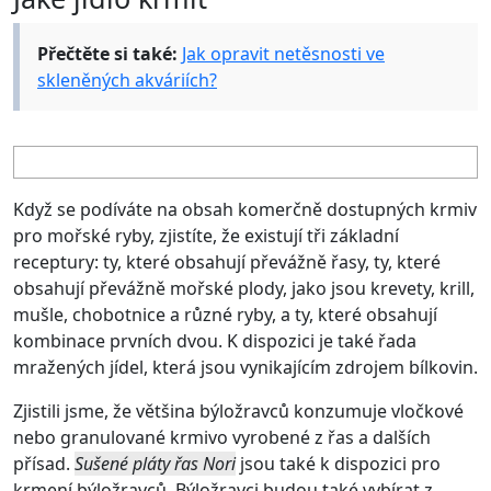
Přečtěte si také:
Jak opravit netěsnosti ve
skleněných akváriích?
Když se podíváte na obsah komerčně dostupných krmiv
pro mořské ryby, zjistíte, že existují tři základní
receptury: ty, které obsahují převážně řasy, ty, které
obsahují převážně mořské plody, jako jsou krevety, krill,
mušle, chobotnice a různé ryby, a ty, které obsahují
kombinace prvních dvou. K dispozici je také řada
mražených jídel, která jsou vynikajícím zdrojem bílkovin.
Zjistili jsme, že většina býložravců konzumuje vločkové
nebo granulované krmivo vyrobené z řas a dalších
přísad.
Sušené pláty řas Nori
jsou také k dispozici pro
krmení býložravců. Býložravci budou také vybírat z