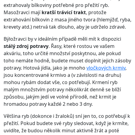
extrahovaly bílkoviny potřebné pro přežití ryb.
Masožravci mají
kratší trávicí trakt
, protože
extrahování bílkovin z masa jiného tvora (hlemýžď, ryba,
krevety atd.) netrvá tak dlouho, aby je udrželo zdravé.
Býložravci by v ideálním případě měli mít k dispozici
stálý zdroj potravy
. Řasy, které rostou ve vašem
akváriu, toho určité množství poskytnou, ale pokud
toho nemáte hodně, budete muset doplnit jejich zásoby
potravy. Hotová jídla, jako je mnoho
vločkových krmiv
,
jsou koncentrované krmivo a (v závislosti na druhu)
mohou rybám dodat vše, co potřebují. Krmení ryb
malým množstvím potravy několikrát denně se blíží
způsobu, jakým jedí ve volné přírodě, než krmit je
hromadou potravy každé 2 nebo 3 dny.
Většina ryb (dokonce i žraloků) sní jen to, co potřebují k
přežití. Pokud budete své ryby sledovat, když je krmíte,
uvidíte, že budou několik minut aktivně žrát a poté