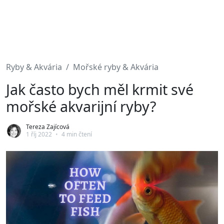
Ryby & Akvária
Mořské ryby & Akvária
Jak často bych měl krmit své
mořské akvarijní ryby?
Tereza Zajícová
1 říj 2022
•
4 min čtení