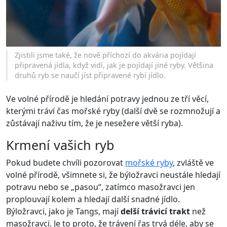
Zjistili jsme také, že nově příchozí do akvária pojídají
připravená jídla, když vidí, jak je pojídají jiné ryby. Většina
druhů ryb se naučí jíst připravené rybí jídlo.
Ve volné přírodě je hledání potravy jednou ze tří věcí,
kterými tráví čas mořské ryby (další dvě se rozmnožují a
zůstávají naživu tím, že je nesežere větší ryba).
Krmení vašich ryb
Pokud budete chvíli pozorovat
mořské ryby
, zvláště ve
volné přírodě, všimnete si, že býložravci neustále hledají
potravu nebo se „pasou“, zatímco masožravci jen
proplouvají kolem a hledají další snadné jídlo.
Býložravci, jako je Tangs, mají
delší trávicí trakt
než
masožravci. Je to proto, že trávení řas trvá déle, aby se