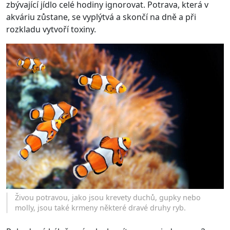
zbývající jídlo celé hodiny ignorovat. Potrava, která v
akváriu zůstane, se vyplýtvá a skončí na dně a při
rozkladu vytvoří toxiny.
Živou potravou, jako jsou krevety duchů, gupky nebo
molly, jsou také krmeny některé dravé druhy ryb.