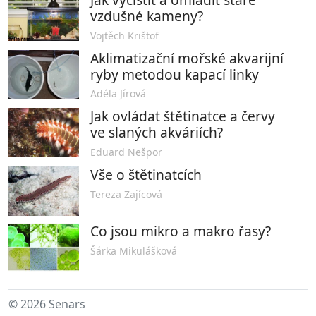
vzdušné kameny?
Vojtěch Krištof
Aklimatizační mořské akvarijní
ryby metodou kapací linky
Adéla Jírová
Jak ovládat štětinatce a červy
ve slaných akváriích?
Eduard Nešpor
Vše o štětinatcích
Tereza Zajícová
Co jsou mikro a makro řasy?
Šárka Mikulášková
© 2026 Senars