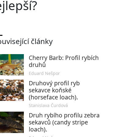
jlepší?
uvisející články
Cherry Barb: Profil rybích
druhů
Eduard Nešpor
Druhový profil ryb
sekavce koňské
(horseface loach).
Stanislava Čurdová
Druh rybího profilu zebra
sekavců (candy stripe
loach).