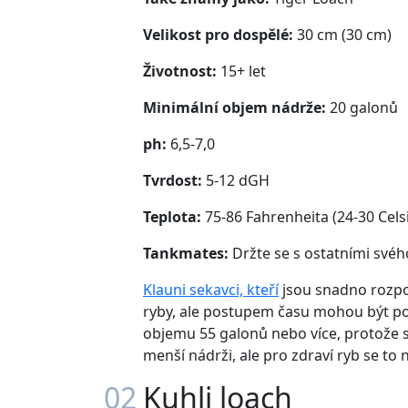
Velikost pro dospělé:
30 cm (30 cm)
Životnost:
15+ let
Minimální objem nádrže:
20 galonů
ph:
6,5-7,0
Tvrdost:
5-12 dGH
Teplota:
75-86 Fahrenheita (24-30 Cels
Tankmates:
Držte se s ostatními svéh
Klauni sekavci, kteří
jsou snadno rozpoz
ryby, ale postupem času mohou být pom
objemu 55 galonů nebo více, protože se
menší nádrži, ale pro zdraví ryb se to
02
Kuhli loach