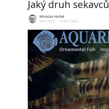
Jaký druh sekavců
Miroslav Hušek
6 lis 2022
•
4 min čtení