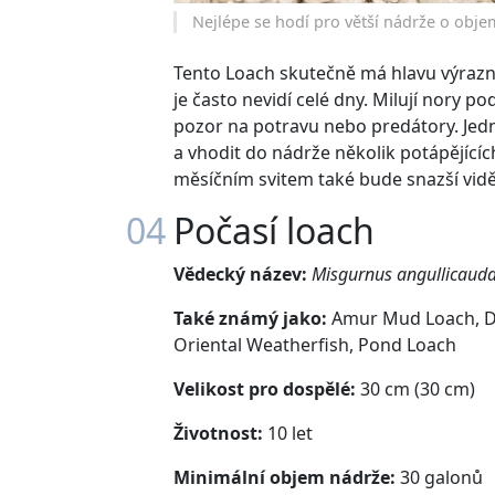
Nejlépe se hodí pro větší nádrže o obje
Tento Loach skutečně má hlavu výrazně
je často nevidí celé dny. Milují nory po
pozor na potravu nebo predátory. Jední
a vhodit do nádrže několik potápějící
měsíčním svitem také bude snazší vid
04
Počasí loach
Vědecký název:
Misgurnus angullicaud
Také známý jako:
Amur Mud Loach, Do
Oriental Weatherfish, Pond Loach
Velikost pro dospělé:
30 cm (30 cm)
Životnost:
10 let
Minimální objem nádrže:
30 galonů