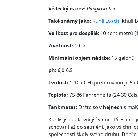
Vědecký název:
Pangio kuhlii
Také známý jako:
Kuhli Loach
, Khuli 
Velikost pro dospělé:
10 centimetrů (
Životnost:
10 let
Minimální objem nádrže:
15 galonů
ph:
6,0-6,5
Tvrdost:
1-10 dGH (preferováno je 5 
Teplota:
75-86 Fahrenheita (24-30 Cels
Tankmates:
Držte se v
hejnech
s malý
Kuhlis jsou aktivnější v noci. Přes den
schovaní až do setmění. Jako všichni os
společnosti školy svého druhu. Dobře z