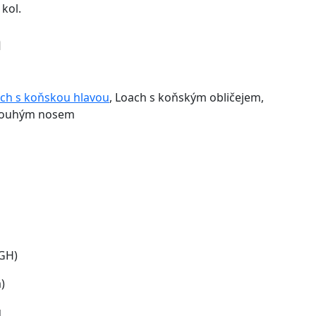
kol.
h
ch s koňskou hlavou
, Loach s koňským obličejem,
dlouhým nosem
dGH)
)
u