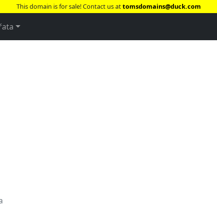
This domain is for sale! Contact us at
tomsdomains@duck.com
řata
a