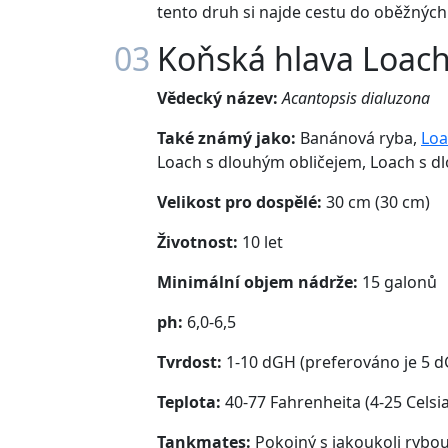
tento druh si najde cestu do oběžných 
03
Koňská hlava Loac
Vědecký název:
Acantopsis dialuzona
Také známý jako:
Banánová ryba,
Loa
Loach s dlouhým obličejem, Loach s 
Velikost pro dospělé:
30 cm (30 cm)
Životnost:
10 let
Minimální objem nádrže:
15 galonů
ph:
6,0-6,5
Tvrdost:
1-10 dGH (preferováno je 5 
Teplota:
40-77 Fahrenheita (4-25 Celsia
Tankmates:
Pokojný s jakoukoli rybo