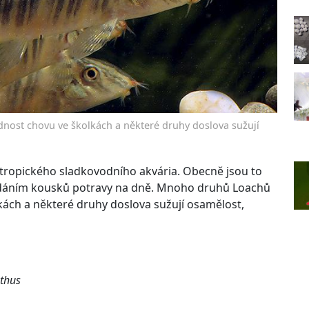
nost chovu ve školkách a některé druhy doslova sužují
ropického sladkovodního akvária. Obecně jsou to
hledáním kousků potravy na dně. Mnoho druhů Loachů
kách a některé druhy doslova sužují osamělost,
thus