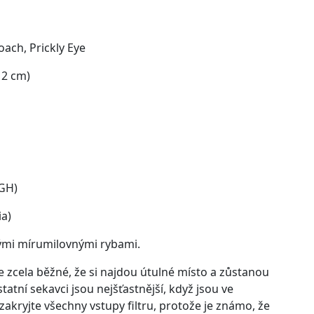
Loach, Prickly Eye
12 cm)
dGH)
ia)
mi mírumilovnými rybami.
 je zcela běžné, že si najdou útulné místo a zůstanou
tatní sekavci jsou nejšťastnější, když jsou ve
akryjte všechny vstupy filtru, protože je známo, že