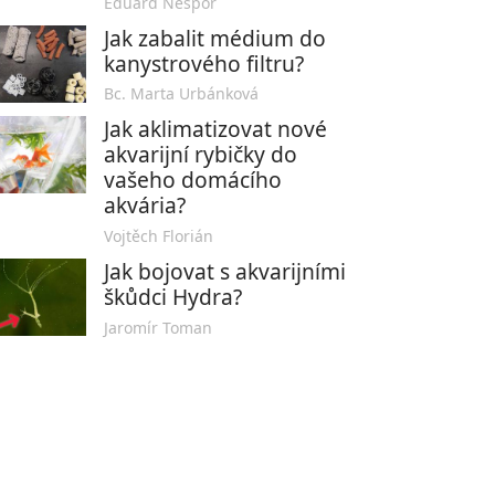
Eduard Nešpor
Jak zabalit médium do
kanystrového filtru?
Bc. Marta Urbánková
Jak aklimatizovat nové
akvarijní rybičky do
vašeho domácího
akvária?
Vojtěch Florián
Jak bojovat s akvarijními
škůdci Hydra?
Jaromír Toman