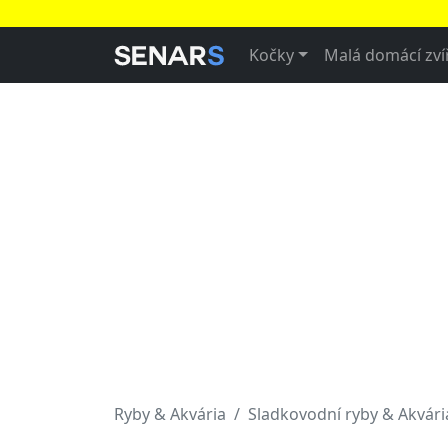
Kočky
Malá domácí zví
Ryby & Akvária
Sladkovodní ryby & Akvári