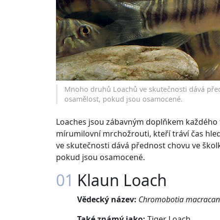
Mnoho druhů Loachů ve skutečnosti dává před
osamělost, pokud jsou osamocené.
Loaches jsou zábavným doplňkem každého t
mírumilovní mrchožrouti, kteří tráví čas 
ve skutečnosti dává přednost chovu ve škol
pokud jsou osamocené.
01
Klaun Loach
Vědecký název:
Chromobotia macracan
Také známý jako:
Tiger Loach