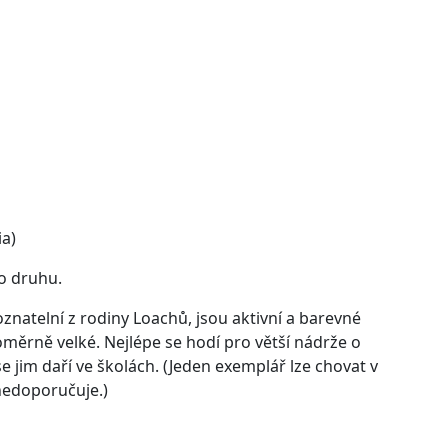
ia)
o druhu.
natelní z rodiny Loachů, jsou aktivní a barevné
ěrně velké. Nejlépe se hodí pro větší nádrže o
 jim daří ve školách. (Jeden exemplář lze chovat v
 nedoporučuje.)