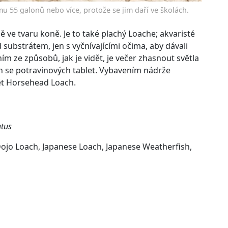
mu 55 galonů nebo více, protože se jim daří ve školách.
 ve tvaru koně. Je to také plachý Loache; akvaristé
d substrátem, jen s vyčnívajícími očima, aby dávali
m ze způsobů, jak je vidět, je večer zhasnout světla
ch se potravinových tablet. Vybavením nádrže
ět Horsehead Loach.
atus
jo Loach, Japanese Loach, Japanese Weatherfish,