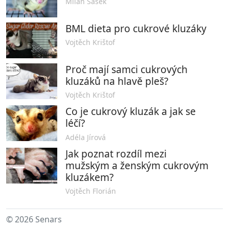
Milan Šašek
BML dieta pro cukrové kluzáky
Vojtěch Krištof
Proč mají samci cukrových
kluzáků na hlavě pleš?
Vojtěch Krištof
Co je cukrový kluzák a jak se
léčí?
Adéla Jírová
Jak poznat rozdíl mezi
mužským a ženským cukrovým
kluzákem?
Vojtěch Florián
© 2026 Senars