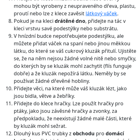
mohou být vyrobeny z neupraveného dřeva, plastu,
proutí nebo lze z klece zavěsit
látkový váček
.
Pokud je na kleci
drátěné dno
, přidejte na tác v
kleci vrstvu savé podestýlky nebo substrátu.
V hnízdní budce nepotřebujete podestýlku, ale
můžete přidat váček na spaní nebo jinou měkkou
látku, do které se váš cukrový kluzák přitulí. Ujistěte
se, že na něm nejsou žádné volné nitě nebo smyčky,
do kterých by se kluzák mohl zachytit (flís funguje
dobře) a že kluzák nepožírá látku. Neměly by se
používat žádné dřevěné hobliny.
Přidejte věci, na které může váš kluzák lézt, jako
jsou bidla, větve a žebříky.
Přidejte do klece hračky. Lze použít hračky pro
ptáky, jako jsou závěsné hračky a zvonky, za
předpokladu, že neexistují žádné malé části, které
by kluzák mohl sežrat.
Dlouhý kus PVC trubky z
obchodu
pro
domácí