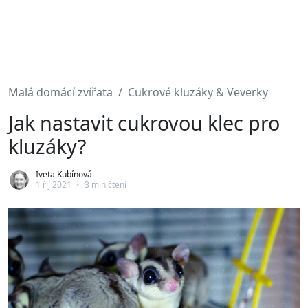
Malá domácí zvířata
Cukrové kluzáky & Veverky
Jak nastavit cukrovou klec pro
kluzáky?
Iveta Kubínová
1 říj 2021
•
3 min čtení