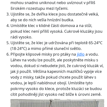
mohou snadno uniknout nebo uvíznout v příliš
širokém rozestupu mezi tyčemi.
Ujistěte se, že dvířka klece jsou dostatečně velká,
aby se do nich vešla hnízdní budka.
Umístěte klec v klidné části domova a na stůl,
pokud klec není příliš vysoká. Cukrové kluzáky jsou
rádi vysoko.
Ujistěte se, že klec je udržována při teplotě 65-24°C
(18-24°C) a mimo přímé sluneční světlo.
Připojte klipsové misky pro ptáky na
jídlo
a vodu.
Láhev na vodu lze použít, ale poskytněte misku s
vodou, dokud si nebudete jisti, že cukrový kluzák ví,
jak ji použít. Většina kapesních mazlíčků vypije více
vody z misky, takže pokud chcete použít láhev s
vodou, je lepší nabídnout obojí. Umístěte tyto
pokrmy vysoko do klece, protože kluzáci se budou
cítit pohodlněji jíst vysoko než blíže k úrovni země.