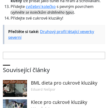
kutily
lze přidat jako tunel na hraní a schovávání.
Přidejte
cvičební kolečko
s pevným povrchem
(
vyhněte se kolečkům drátěného typu
).
Přidejte své cukrové kluzáky!
Přečtěte si také:
Druhový profil létající veverky
severní
Související články
BML dieta pro cukrové kluzáky
Eduard Nešpor
Klece pro cukrové kluzáky