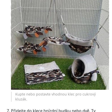
Kupte nebo postavte vhodnou klec pro cukrový
kluzák.
Přidejte do klece hnízdní budku nebo dvě. Ty