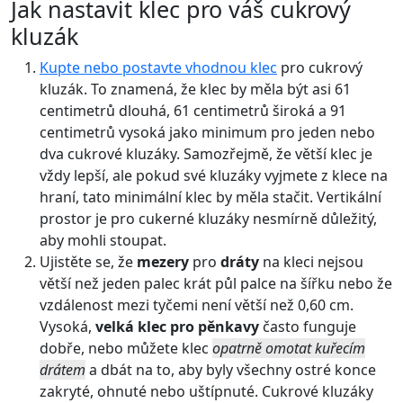
Jak nastavit klec pro váš cukrový
kluzák
Kupte nebo postavte vhodnou klec
pro cukrový
kluzák. To znamená, že klec by měla být asi 61
centimetrů dlouhá, 61 centimetrů široká a 91
centimetrů vysoká jako minimum pro jeden nebo
dva cukrové kluzáky. Samozřejmě, že větší klec je
vždy lepší, ale pokud své kluzáky vyjmete z klece na
hraní, tato minimální klec by měla stačit. Vertikální
prostor je pro cukerné kluzáky nesmírně důležitý,
aby mohli stoupat.
Ujistěte se, že
mezery
pro
dráty
na kleci nejsou
větší než jeden palec krát půl palce na šířku nebo že
vzdálenost mezi tyčemi není větší než 0,60 cm.
Vysoká,
velká klec pro pěnkavy
často funguje
dobře, nebo můžete klec
opatrně omotat kuřecím
drátem
a dbát na to, aby byly všechny ostré konce
zakryté, ohnuté nebo uštípnuté. Cukrové kluzáky