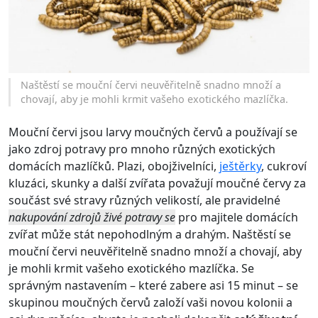
Naštěstí se mouční červi neuvěřitelně snadno množí a
chovají, aby je mohli krmit vašeho exotického mazlíčka.
Mouční červi jsou larvy moučných červů a používají se
jako zdroj potravy pro mnoho různých exotických
domácích mazlíčků. Plazi, obojživelníci,
ještěrky
, cukroví
kluzáci, skunky a další zvířata považují moučné červy za
součást své stravy různých velikostí, ale pravidelné
nakupování zdrojů živé potravy se
pro majitele domácích
zvířat může stát nepohodlným a drahým. Naštěstí se
mouční červi neuvěřitelně snadno množí a chovají, aby
je mohli krmit vašeho exotického mazlíčka. Se
správným nastavením – které zabere asi 15 minut – se
skupinou moučných červů založí vaši novou kolonii a