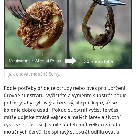
Jak chovat moučné červy.
Podle potřeby přidejte otruby nebo oves pro udržení
úrovně substrátu. Vyčistěte a vyměňte substrát podle
potřeby, aby byl čistý a čerstvý, ale počkejte, až se
kolonie dobře usadí. Pokud substrát vyčistíte včas,
může dojít ke ztrátě vajíček a malých larev a životní
cyklus se přeruší. Jakmile budete mít velkou zásobu
moučných červů, lze špinavý substrát odfiltrovat a