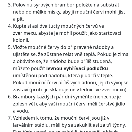
Polovinu syrových brambor položte na substrát
nebo do mělké misky, aby ji mouční červi mohli jíst
a pít.
Kupte si asi dva tucty moučných červů ve
zverimexu, abyste je mohli použít jako startovací
kolonii.
Vložte moučné červy do připravené nádoby a
ujistěte se, že zůstane relativně teplá. Pokud je zima
a obáváte se, že nádoba bude příliš studená,
můžete použít
levnou vyhřívací podložku
umístěnou pod nádobu, která ji udrží v teple.
Pokud mouční červi příliš vychladnou, jejich vývoj se
zastaví (proto je skladujeme v lednici ve zverimexu).
Brambory každých pár dní vyměňte (nenechte je
zplesnivět), aby vaši mouční červi měli čerstvé jídlo
a vodu.
Vzhledem k tomu, že mouční červi jsou již v
larválním stádiu, měli by se zakuklit asi za tři týdny.