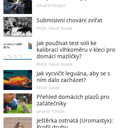
Eduard Nešpor
Submisivní chování zvířat
RNDr. David Novák
Jak používat test soli ke
kalibraci vlhkoměru v kleci pro
domácí mazlíčky?
RNDr. David Novák
Jak vycvičit leguána, aby se s
ním dalo zacházet?
Milan Šašek
Přehled domácích plazů pro
začátečníky
Jaromír Toman
Ještěrka ostnatá (Uromastyx):
Profil druhu