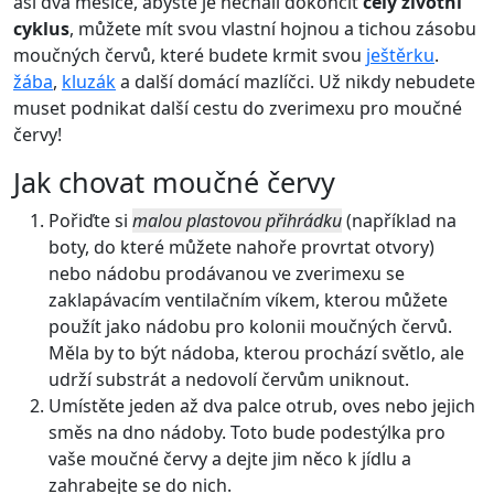
asi dva měsíce, abyste je nechali dokončit
celý životní
cyklus
, můžete mít svou vlastní hojnou a tichou zásobu
moučných červů, které budete krmit svou
ještěrku
.
žába
,
kluzák
a další domácí mazlíčci. Už nikdy nebudete
muset podnikat další cestu do zverimexu pro moučné
červy!
Jak chovat moučné červy
Pořiďte si
malou plastovou přihrádku
(například na
boty, do které můžete nahoře provrtat otvory)
nebo nádobu prodávanou ve zverimexu se
zaklapávacím ventilačním víkem, kterou můžete
použít jako nádobu pro kolonii moučných červů.
Měla by to být nádoba, kterou prochází světlo, ale
udrží substrát a nedovolí červům uniknout.
Umístěte jeden až dva palce otrub, oves nebo jejich
směs na dno nádoby. Toto bude podestýlka pro
vaše moučné červy a dejte jim něco k jídlu a
zahrabejte se do nich.