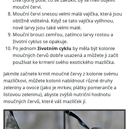
Dva týdny poté, co se zakuklí, by se měli objevit
mouční červi.
Mouční červi snesou velmi malá vajíčka, která jsou
obtížně viditelná. Když se tato vajíčka vylíhnou,
nové larvy jsou také velmi malé.
Mouční brouci zemřou, zatímco larvy rostou a
životní cyklus se opakuje.
Po jednom
životním cyklu
by měla být kolonie
moučných červů dobře usazená a můžete ji začít
používat ke krmení svého exotického mazlíčka.
Jakmile začnete krmit moučné červy z kolonie svému
mazlíčkovi, můžete kolonii nabídnout různé druhy
zeleniny a ovoce (jako je mrkev, plátky pomeranče a
listovou zeleninu), abyste zvýšili nutriční hodnotu
moučných červů, které váš mazlíček jí.