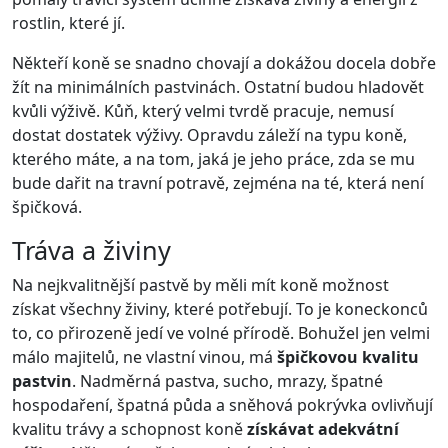
rostlin, které jí.
Někteří koně se snadno chovají a dokážou docela dobře
žít na minimálních pastvinách. Ostatní budou hladovět
kvůli výživě. Kůň, který velmi tvrdě pracuje, nemusí
dostat dostatek výživy. Opravdu záleží na typu koně,
kterého máte, a na tom, jaká je jeho práce, zda se mu
bude dařit na travní potravě, zejména na té, která není
špičková.
Tráva a živiny
Na nejkvalitnější pastvě by měli mít koně možnost
získat všechny živiny, které potřebují. To je koneckonců
to, co přirozeně jedí ve volné přírodě. Bohužel jen velmi
málo majitelů, ne vlastní vinou, má
špičkovou kvalitu
pastvin
. Nadměrná pastva, sucho, mrazy, špatné
hospodaření, špatná půda a sněhová pokrývka ovlivňují
kvalitu trávy a schopnost koně
získávat adekvátní