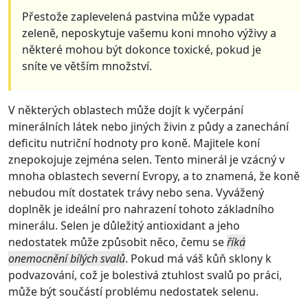
Přestože zaplevelená pastvina může vypadat
zeleně, neposkytuje vašemu koni mnoho výživy a
některé mohou být dokonce toxické, pokud je
sníte ve větším množství.
V některých oblastech může dojít k vyčerpání
minerálních látek nebo jiných živin z půdy a zanechání
deficitu nutriční hodnoty pro koně. Majitele koní
znepokojuje zejména selen. Tento minerál je vzácný v
mnoha oblastech severní Evropy, a to znamená, že koně
nebudou mít dostatek trávy nebo sena. Vyvážený
doplněk je ideální pro nahrazení tohoto základního
minerálu. Selen je důležitý antioxidant a jeho
nedostatek může způsobit něco, čemu se
říká
onemocnění bílých svalů
. Pokud má váš kůň sklony k
podvazování, což je bolestivá ztuhlost svalů po práci,
může být součástí problému nedostatek selenu.