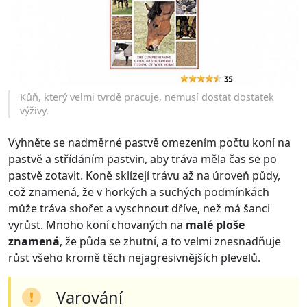
Kůň, který velmi tvrdě pracuje, nemusí dostat dostatek
výživy.
Vyhněte se nadměrné pastvě omezením počtu koní na
pastvě a střídáním pastvin, aby tráva měla čas se po
pastvě zotavit. Koně sklízejí trávu až na úroveň půdy,
což znamená, že v horkých a suchých podmínkách
může tráva shořet a vyschnout dříve, než má šanci
vyrůst. Mnoho koní chovaných na
malé ploše
znamená
, že půda se zhutní, a to velmi znesnadňuje
růst všeho kromě těch nejagresivnějších plevelů.
Varování