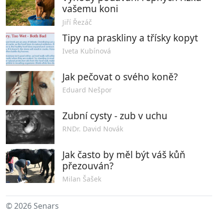
vašemu koni
Jiří Řezáč
Tipy na praskliny a třísky kopyt
Iveta Kubínová
Jak pečovat o svého koně?
Eduard Nešpor
Zubní cysty - zub v uchu
RNDr. David Novák
Jak často by měl být váš kůň
přezouván?
Milan Šašek
© 2026 Senars