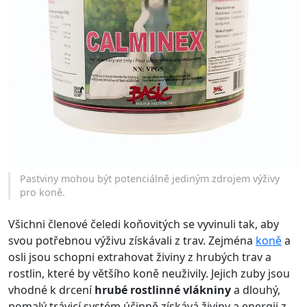
Pastviny mohou být potenciálně jediným zdrojem výživy
pro koně.
Všichni členové čeledi koňovitých se vyvinuli tak, aby
svou potřebnou výživu získávali z trav. Zejména
koně
a
osli jsou schopni extrahovat živiny z hrubých trav a
rostlin, které by většího koně neuživily. Jejich zuby jsou
vhodné k drcení
hrubé rostlinné vlákniny
a dlouhý,
pomalý trávicí systém účinně získává živiny a energii z