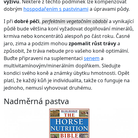
výživu
. Některé z těchto podmínek lze kompenzovat
dobrým
hospodařením s pastvinami
a úpravami půdy.
I při
dobré péči
,
perfektním vegetačním období
a vynikající
půdě bude většina koní vyžadovat doplňování minerálů,
krmiva nebo koncentrátů alespoň po část roku. Časné
jaro, zima a podzim mohou
zpomalit růst trávy
a
způsobit, že tráva nebude pro vašeho koně optimální.
Buďte připraveni na suplementaci
senem
a
multivitamínovým/minerálním doplňkem. Sledujte
kondici svého koně a známky úbytku hmotnosti. Opět
platí, že každý kůň je individualita, takže co funguje na
jednoho, nemusí vyhovovat druhému.
Nadměrná pastva