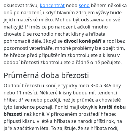
okusovat trávu,
koncentrát
nebo
seno
během několika
dnů po narození, i když hlavním zdrojem výživy bude
jejich mateřské mléko. Mohou být odstavena od své
matky již tři měsíce po narození, ačkoli mnoho
chovatelů se rozhodlo nechat klisny a hříbata
pohromadě déle. I když se
divocí koně páří
a rodí bez
pozornosti veterináře, mnohé problémy lze obejít tím,
že hřebce před připuštěním zkontrolujete a klisnu v
období březosti zkontrolujete a řádně o ně pečujete.
Průměrná doba březosti
Období březosti u koní je typicky mezi 330 a 345 dny
nebo 11 měsíci. Některé klisny budou mít tendenci
hříbat dříve nebo později, než je průměr, a chovatelé
tyto tendence poznají. Poníci mají obvykle
kratší dobu
březosti
než koně. V přirozeném prostředí hřebec
připustí klisnu v létě a hříbata se narodí příští rok, na
jaře a začátkem léta. To zajišťuje, že se hříbata rodí,