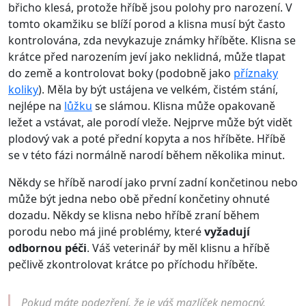
břicho klesá, protože hříbě jsou polohy pro narození. V
tomto okamžiku se blíží porod a klisna musí být často
kontrolována, zda nevykazuje známky hříběte. Klisna se
krátce před narozením jeví jako neklidná, může tlapat
do země a kontrolovat boky (podobně jako
příznaky
koliky
). Měla by být ustájena ve velkém, čistém stání,
nejlépe na
lůžku
se slámou. Klisna může opakovaně
ležet a vstávat, ale porodí vleže. Nejprve může být vidět
plodový vak a poté přední kopyta a nos hříběte. Hříbě
se v této fázi normálně narodí během několika minut.
Někdy se hříbě narodí jako první zadní končetinou nebo
může být jedna nebo obě přední končetiny ohnuté
dozadu. Někdy se klisna nebo hříbě zraní během
porodu nebo má jiné problémy, které
vyžadují
odbornou péči
. Váš veterinář by měl klisnu a hříbě
pečlivě zkontrolovat krátce po příchodu hříběte.
Pokud máte podezření, že je váš mazlíček nemocný,