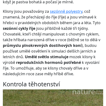
když je pastva bohatá a počasí je mírné.
Klisny jsou považovány za
sezónně polyestry
, což
znamená, že přecházejí do říje (říje) a jsou vnímavé k
hřebci v pravidelných obdobích během jara a léta. Tyto
sezónní cykly říje
jsou přibližně každé tři týdny.
Chovatelé, kteří chtějí manipulovat s chovným cyklem,
takže hříbata narozená dříve v roce (běžně se to dělá v
průmyslu plnokrevných dostihových koní
), budou
používat umělé osvětlení k simulaci delších jarních a
letních dnů.
Umělé světlo stimuluje
mozek klisny k
výrobě
reprodukčních hormonů potřebné
k vyvolání
říje. To umožňuje, aby se klisny chovaly dříve a v
následujícím roce zase měly hříbě dříve.
Kontrola těhotenství