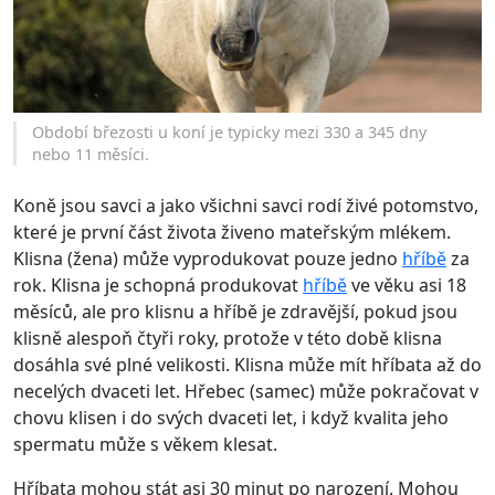
Období březosti u koní je typicky mezi 330 a 345 dny
nebo 11 měsíci.
Koně jsou savci a jako všichni savci rodí živé potomstvo,
které je první část života živeno mateřským mlékem.
Klisna (žena) může vyprodukovat pouze jedno
hříbě
za
rok. Klisna je schopná produkovat
hříbě
ve věku asi 18
měsíců, ale pro klisnu a hříbě je zdravější, pokud jsou
klisně alespoň čtyři roky, protože v této době klisna
dosáhla své plné velikosti. Klisna může mít hříbata až do
necelých dvaceti let. Hřebec (samec) může pokračovat v
chovu klisen i do svých dvaceti let, i když kvalita jeho
spermatu může s věkem klesat.
Hříbata mohou stát asi 30 minut po narození. Mohou