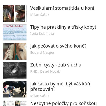
Vesikulární stomatitida u koní
Milan Šašek
Tipy na praskliny a třísky kopyt
Iveta Kubínová
Jak pečovat o svého koně?
Eduard Nešpor
Zubní cysty - zub v uchu
RNDr. David Novák
Jak často by měl být váš kůň
přezouván?
Milan Šašek
Nezbytné položky pro koňskou