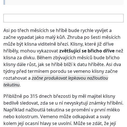
Asi po třech měsících se hříbě bude rychle vyvíjet a
začne vypadat jako malý kůň. Zhruba po šesti měsících
může být klisna viditelně březí. Klisny, které již dříve
hříběly, mohou vykazovat
zvětšující se břicho dříve
než
klisna za dívku. Během zbývajících měsíců bude břicho
klisny dále růst, jak se hříbě blíží k datu hříběte. Asi dva
týdny před termínem porodu se vemeno klisny začne
roztahovat a
začne produkovat lepkavou nažloutlou
tekutinu
.
Přibližně po 315 dnech březosti by měl majitel klisny
bedlivě sledovat, zda se u ní nevyskytují známky hříbění.
Například nažloutlá tekutina se promění v první mléko
nebo kolostrum. Vemeno může odkapávat a svaly
kolem její ocasní hlavy se uvolní. Může se zdát, že její