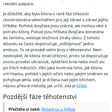
rektální palpace.
Je důležité, aby byla klisna v rané fázi březosti
zkontrolována veterinářem pro její zdraví a zdraví jejího
hříběte. Koňská dvojčata jsou vzácná, ale mohou vést k
potratu klisny. Pokud jsou hříbata dvojčata donesena
do termínu, existuje možnost ztráty obou. Z tohoto
důvodu se často doporučuje „odštípnout“ jedno
embryo. To se provádí velmi brzy v těhotenství. Není
neobvyklé, že klisna ztratí březost, proto se doporučuje
znovu provést ultrazvuk, vyšetření krve nebo moči asi
po třech měsících. Věci jako kontrola toho, jak klisna
vrtí hlavou, pohled v jejích očích nebo jakým směrem se
pohybuje jehla, když je držena nad jejím břichem,
nejsou přesné metody, jak určit, zda je
hříbě
.
Pozdější fáze těhotenství
Přečtěte si také:
Rotavirus u hříbat