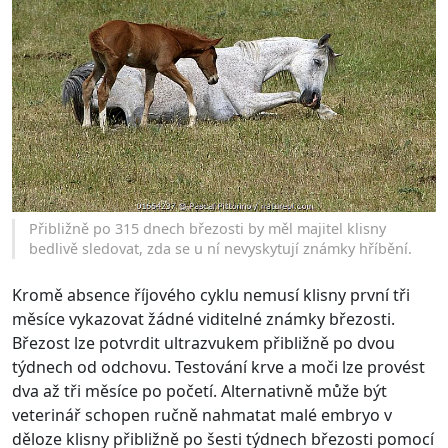
Přibližně po 315 dnech březosti by měl majitel klisny
bedlivě sledovat, zda se u ní nevyskytují známky hříbění.
Kromě absence říjového cyklu nemusí klisny první tři
měsíce vykazovat žádné viditelné známky březosti.
Březost lze potvrdit ultrazvukem přibližně po dvou
týdnech od odchovu. Testování krve a moči lze provést
dva až tři měsíce po početí. Alternativně může být
veterinář schopen ručně nahmatat malé embryo v
děloze klisny přibližně po šesti týdnech březosti pomocí