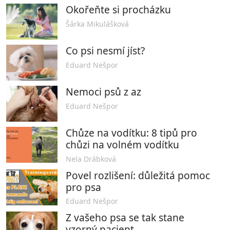
Okořeňte si procházku
Šárka Mikulášková
Co psi nesmí jíst?
Eduard Nešpor
Nemoci psů z az
Eduard Nešpor
Chůze na vodítku: 8 tipů pro
chůzi na volném vodítku
Nela Drábková
Povel rozlišení: důležitá pomoc
pro psa
Eduard Nešpor
Z vašeho psa se tak stane
vzorný pacient