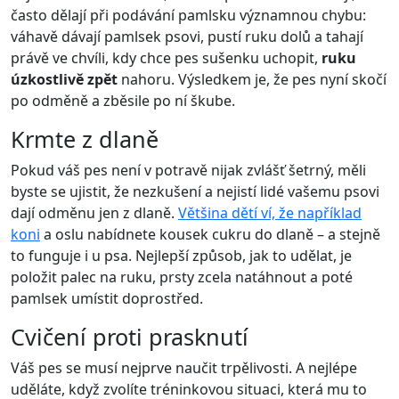
často dělají při podávání pamlsku významnou chybu:
váhavě dávají pamlsek psovi, pustí ruku dolů a tahají
právě ve chvíli, kdy chce pes sušenku uchopit,
ruku
úzkostlivě zpět
nahoru. Výsledkem je, že pes nyní skočí
po odměně a zběsile po ní škube.
Krmte z dlaně
Pokud váš pes není v potravě nijak zvlášť šetrný, měli
byste se ujistit, že nezkušení a nejistí lidé vašemu psovi
dají odměnu jen z dlaně.
Většina dětí ví, že například
koni
a oslu nabídnete kousek cukru do dlaně – a stejně
to funguje i u psa. Nejlepší způsob, jak to udělat, je
položit palec na ruku, prsty zcela natáhnout a poté
pamlsek umístit doprostřed.
Cvičení proti prasknutí
Váš pes se musí nejprve naučit trpělivosti. A nejlépe
uděláte, když zvolíte tréninkovou situaci, která mu to