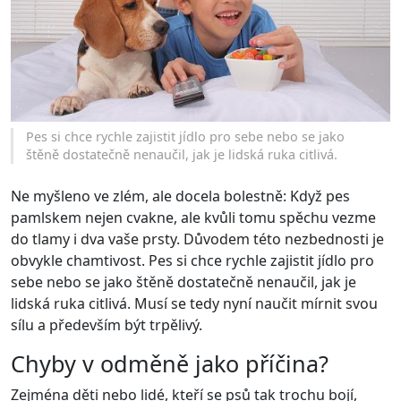
Pes si chce rychle zajistit jídlo pro sebe nebo se jako
štěně dostatečně nenaučil, jak je lidská ruka citlivá.
Ne myšleno ve zlém, ale docela bolestně: Když pes
pamlskem nejen cvakne, ale kvůli tomu spěchu vezme
do tlamy i dva vaše prsty. Důvodem této nezbednosti je
obvykle chamtivost. Pes si chce rychle zajistit jídlo pro
sebe nebo se jako štěně dostatečně nenaučil, jak je
lidská ruka citlivá. Musí se tedy nyní naučit mírnit svou
sílu a především být trpělivý.
Chyby v odměně jako příčina?
Zejména děti nebo lidé, kteří se psů tak trochu bojí,