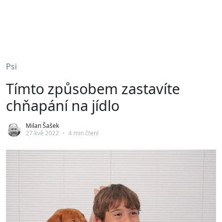
Psi
Tímto způsobem zastavíte
chňapání na jídlo
Milan Šašek
27 kvě 2022
•
4 min čtení