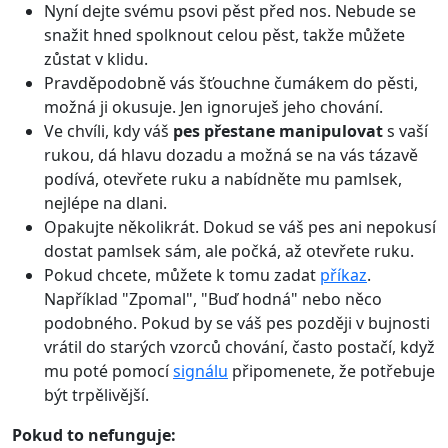
Nyní dejte svému psovi pěst před nos. Nebude se
snažit hned spolknout celou pěst, takže můžete
zůstat v klidu.
Pravděpodobně vás šťouchne čumákem do pěsti,
možná ji okusuje. Jen ignoruješ jeho chování.
Ve chvíli, kdy váš
pes přestane manipulovat
s vaší
rukou, dá hlavu dozadu a možná se na vás tázavě
podívá, otevřete ruku a nabídněte mu pamlsek,
nejlépe na dlani.
Opakujte několikrát. Dokud se váš pes ani nepokusí
dostat pamlsek sám, ale počká, až otevřete ruku.
Pokud chcete, můžete k tomu zadat
příkaz
.
Například "Zpomal", "Buď hodná" nebo něco
podobného. Pokud by se váš pes později v bujnosti
vrátil do starých vzorců chování, často postačí, když
mu poté pomocí
signálu
připomenete, že potřebuje
být trpělivější.
Pokud to nefunguje: