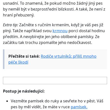
usnadní. To znamená, že pokud možno žádný jiný pes
by neměl být v bezprostřední blízkosti. A také, že není z
hraní přebuzený.
Extra tip:
Začněte s ručním krmením, když je váš pes již
plný. Takže například svou
krmnou
porci dostal hodinu
předtím. A nevybírejte jen jeho oblíbené pamlsky. Ze
začátku tak trochu zpomalíte jeho nedočkavost.
Přečtěte si také:
Rodiče vrtulníků: příliš mnoho
péče škodí
Postup je následující:
Vezměte pamlsek do ruky a sevřete ho v pěst. Váš
pes by měl vidět, že máte v ruce
pamlsek.